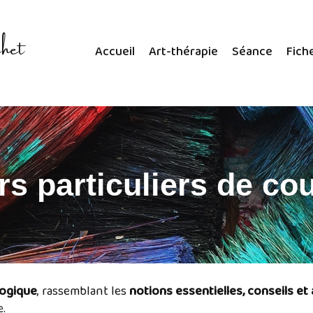
het
Accueil
Art-thérapie
Séance
Fich
s particuliers de co
gogique
, rassemblant les
notions essentielles, conseils et
e.