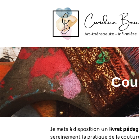
Candice Bouc
Aller
au
contenu
Art-thérapeute - Infirmière
Cour
Je mets à disposition un
livret péda
sereinement la pratique de la coutur